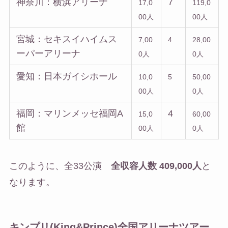
神奈川：横浜アリーナ
7
17,0
119,0
00人
00人
宮城：セキスイハイムス
7,00
4
28,00
ーパーアリーナ
0人
0人
愛知：日本ガイシホール
10,0
5
50,00
00人
0人
福岡：マリンメッセ福岡A
4
15,0
60,00
館
00人
0人
このように、全33公演
全収容人数 409,000人
と
なります。
キンプリ(King&Prince)全国アリーナツアー