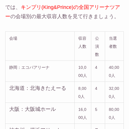
では、
キンプリ(King&Prince)の全国アリーナツア
ー
の会場別の最大収容人数を見て行きましょう。
会場
収容
公
当選
人数
演
者数
数
静岡：エコパアリーナ
10,0
4
40,00
00人
0人
北海道：北海きたえーる
8,00
4
32,00
0人
0人
大阪：大阪城ホール
16,0
5
80,00
00人
0人