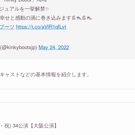
ジュアルを一挙解禁✨
せと感動の渦に巻き込みます👢👠👢👠
ブーツ
https://t.co/aVlR1qfLvt
nkybootsjp)
May 24, 2022
・キャストなどの基本情報を紹介します。
/3(木・祝) 34公演【大阪公演】