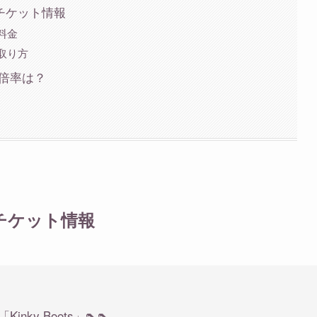
&チケット情報
料金
取り方
の倍率は？
&チケット情報
y Boots」👠👠