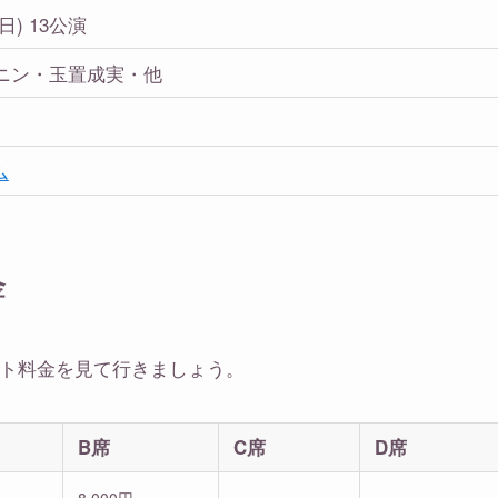
0(日) 13公演
ニン・玉置成実・他
ム
金
ット料金を見て行きましょう。
B席
C席
D席