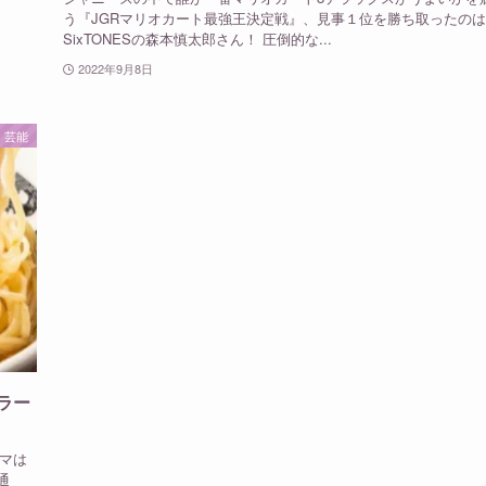
う『JGRマリオカート最強王決定戦』、見事１位を勝ち取ったの
SixTONESの森本慎太郎さん！ 圧倒的な...
2022年9月8日
芸能
ラー
ーマは
通