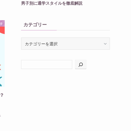
男子別に通学スタイルを徹底解説
枠
カテゴリー
カ
テ
ゴ
リ
ー
？
キ