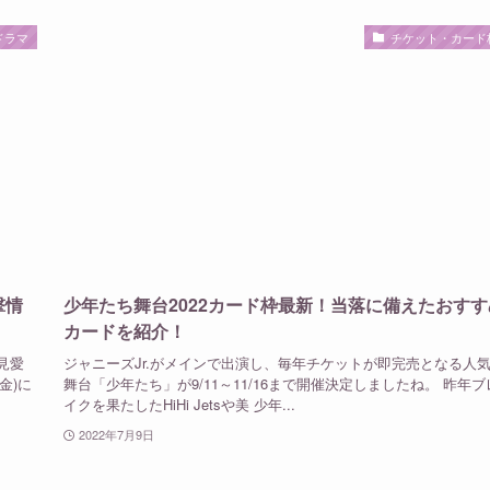
ドラマ
チケット・カード
撃情
少年たち舞台2022カード枠最新！当落に備えたおすす
カードを紹介！
見愛
ジャニーズJr.がメインで出演し、毎年チケットが即完売となる人
金)に
舞台「少年たち」が9/11～11/16まで開催決定しましたね。 昨年ブ
イクを果たしたHiHi Jetsや美 少年...
2022年7月9日