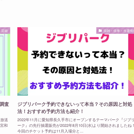
芸能
混雑・倍率・当選情
調査
ジブリパーク予約できないって本当？その原因と対処
法！おすすめ予約方法も紹介！
に放送
2022年11月に愛知県長久手市にオープンするテーマパーク『ジブ
二宮和
ーク』の先行抽選販売が2022年8月10日(水)より開始されましたね
今回のチケット予約は11月入場分と...