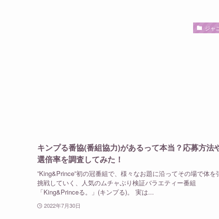
ジャ
キンプる番協(番組協力)があるって本当？応募方法
選倍率を調査してみた！
”King&Prince”初の冠番組で、様々なお題に沿ってその場で体
挑戦していく、人気のムチャぶり検証バラエティー番組
「King&Princeる。」(キンプる)。 実は...
2022年7月30日