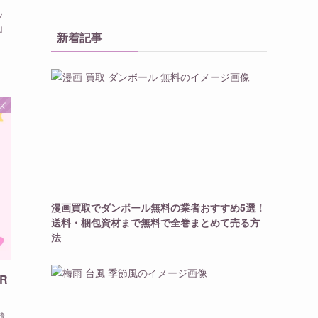
ッ
山
新着記事
ズ
漫画買取でダンボール無料の業者おすすめ5選！
送料・梱包資材まで無料で全巻まとめて売る方
法
R
競