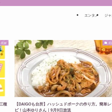
す
エンタメ
ジャ
芸能
芸
三種
【DAIGOも台所】ハッシュドポークの作り方。簡単レ
ピ！山本ゆりさん｜9月9日放送