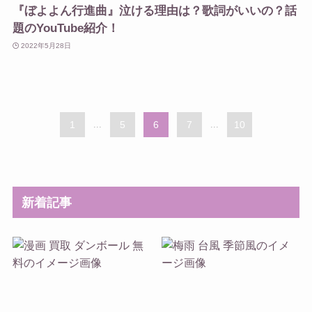
『ぼよよん行進曲』泣ける理由は？歌詞がいいの？話
題のYouTube紹介！
2022年5月28日
1
...
5
6
7
...
10
新着記事