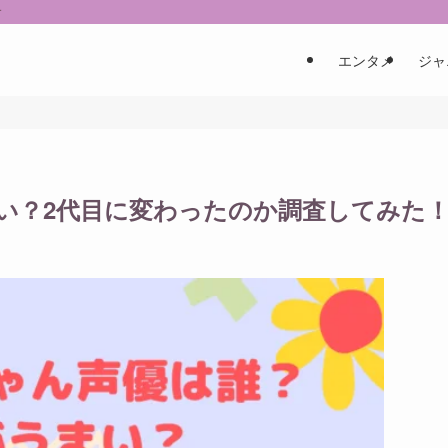
す
エンタメ
ジャ
い？2代目に変わったのか調査してみた