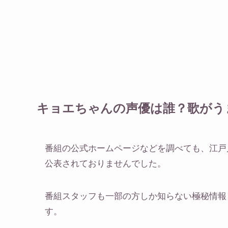
キョエちゃんの声優は誰？歌がう
番組の公式ホームページなどを調べても、江戸
公表されておりませんでした。
番組スタッフも一部の方しか知らない極秘情報
す。