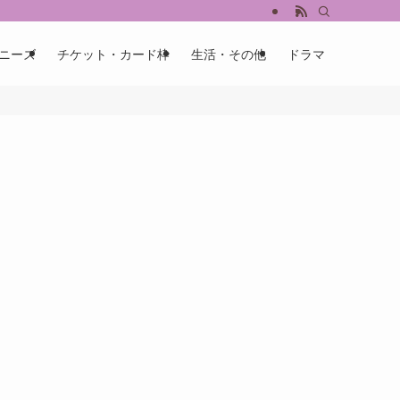
ニーズ
チケット・カード枠
生活・その他
ドラマ
！