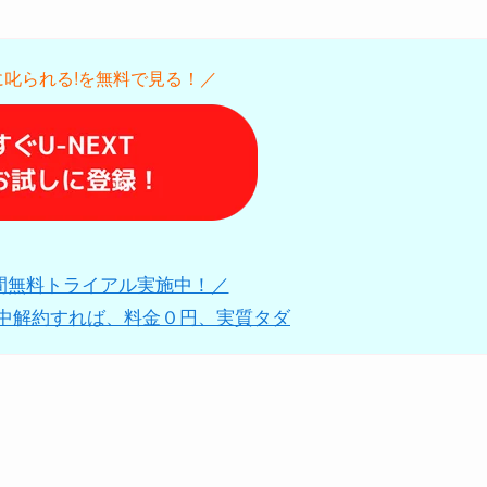
叱られる!を無料で見る！／
日間無料トライアル実施中！／
中解約すれば、料金０円、実質タダ