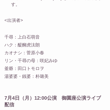
す。
<出演者>
千尋：上白石萌音
ハク：醍醐虎汰朗
カオナシ：菅原小春
リン・千尋の母：咲妃みゆ
釜爺：田口トモロヲ
湯婆婆・銭婆：朴璐美
7月4日（月）12:00公演 御園座公演ライブ
配信