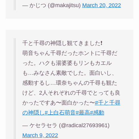
— かじつ (@makajitsu)
March 20, 2022
千と千尋の神隠し観てきました❗️
萌音ちゃん千尋だったホントに千尋だ
った。ハクも湯婆婆もリンもカエル
も…みなさん素敵でした。面白いし、
感動するし…環奈ちゃんの千尋も観た
けど、2人それぞれの千尋でとっても良
かったですあ〜面白かった〜
#千と千尋
の神隠し
#上白石萌音
#最高
#感動
— ケセラセラ (@radical27693961)
March 9, 2022