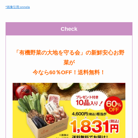
*画像引用:onnela
Check
「有機野菜の大地を守る会」の新鮮安心お野
菜が
今なら60％OFF！送料無料！