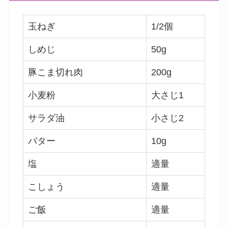
玉ねぎ
1/2個
しめじ
50g
豚こま切れ肉
200g
小麦粉
大さじ1
サラダ油
小さじ2
バター
10g
塩
適量
こしょう
適量
ご飯
適量