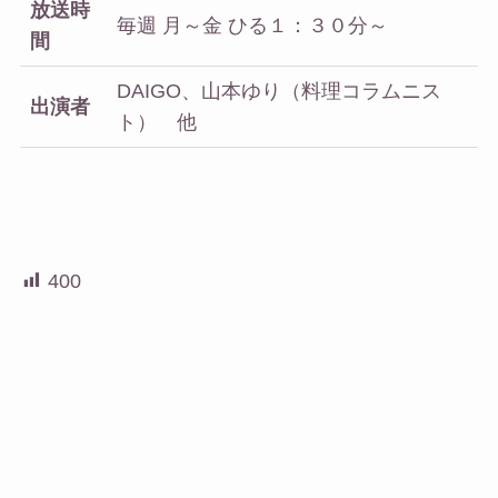
放送時
毎週 月～金 ひる１：３０分～
間
DAIGO、山本ゆり（料理コラムニス
出演者
ト） 他
400