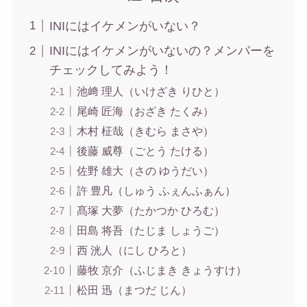
INIにはイケメンがいない？
INIにはイケメンがいないの？メンバーを
チェックしてみよう！
池﨑 理人（いけざき りひと）
尾崎 匠海（おざき たくみ）
木村 柾哉（きむら まさや）
後藤 威尊（ごとう たける）
佐野 雄大（さの ゆうだい）
許 豊凡（しゅう ふぇんふぁん）
髙塚 大夢（たかつか ひろむ）
田島 将吾（たじま しょうご）
西 洸人（にし ひろと）
藤牧 京介（ふじまき きょうすけ）
松田 迅（まつだ じん）