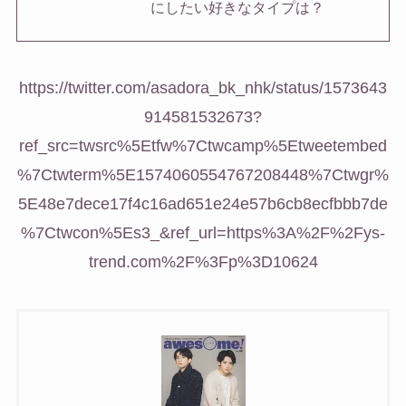
にしたい好きなタイプは？
https://twitter.com/asadora_bk_nhk/status/1573643
914581532673?
ref_src=twsrc%5Etfw%7Ctwcamp%5Etweetembed
%7Ctwterm%5E1574060554767208448%7Ctwgr%
5E48e7dece17f4c16ad651e24e57b6cb8ecfbbb7de
%7Ctwcon%5Es3_&ref_url=https%3A%2F%2Fys-
trend.com%2F%3Fp%3D10624