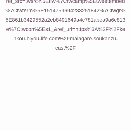
ref_src=twsrc%5Etfw%7Ctwcamp%5Etweetembed
%7Ctwterm%5E1514759694233251842%7Ctwgr%
5E861b3429552a2eb8491649a4c781abea9a6c813
e%7Ctwcon%5Es1_&ref_url=https%3A%2F%2Fke
nkou-biyou-life.com%2Fmaiagare-soukanzu-
cast%2F