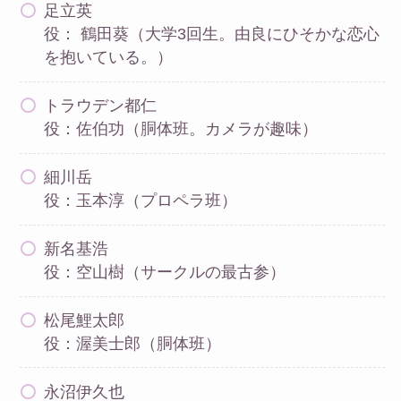
足立英
役： 鶴田葵（大学3回生。由良にひそかな恋心
を抱いている。）
トラウデン都仁
役：佐伯功（胴体班。カメラが趣味）
細川岳
役：玉本淳（プロペラ班）
新名基浩
役：空山樹（サークルの最古参）
松尾鯉太郎
役：渥美士郎（胴体班）
永沼伊久也