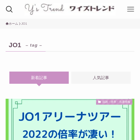
ホーム
JO1
JO1
– tag –
新着記事
人気記事
混雑・倍率・当選情報