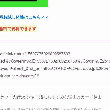
無料お試し体験はこちら＜＜
無料で視聴できます
ruofficial/status/1550727502989258753?
bed%7Ctwterm%5E1550727502989258753%7Ctwgr%5E2b1
twcon%5Es1_&ref_url=https%3A%2F%2Fsaru.co.jp%2Ftv
ingprince-douga%2F
チケット先行)がジャニ活におすすめな理由とカード枠ま
ケット先行)がジャニ活におすすめな理由とカード枠まとめ』 ジャニ