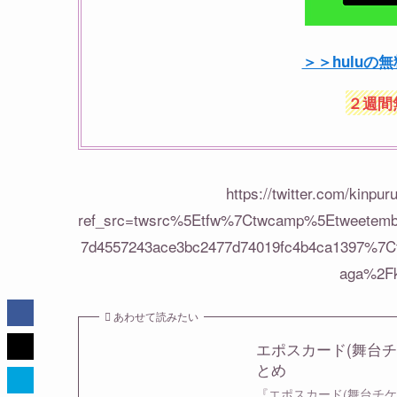
＞＞huluの
２週間
https://twitter.com/kinpu
ref_src=twsrc%5Etfw%7Ctwcamp%5Etweetem
7d4557243ace3bc2477d74019fc4b4ca1397%7C
aga%2Fk
あわせて読みたい
エポスカード(舞台
とめ
『エポスカード(舞台チ