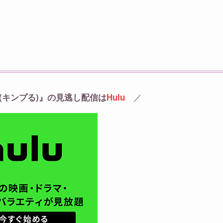
／
eる。(キンプる)』の見逃し配信は
Hulu