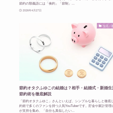
節約の類義語には「倹約」「節制」...
2026年4月27日
生活・
節約オタクふゆこの結婚は？相手・結婚式・新婚生
節約術を徹底解説
「節約オタクふゆこ」さんといえば、シンプルな暮らしと徹底
約術で多くのファンを持つ人気YouTuberです。貯金や家計管理
が支持を集め、「自分も真似したい...