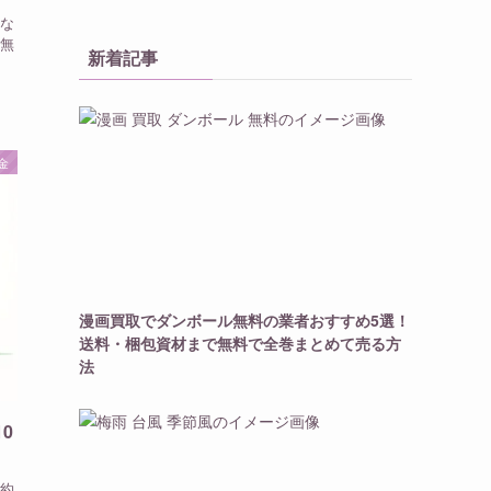
な
無
新着記事
金
漫画買取でダンボール無料の業者おすすめ5選！
送料・梱包資材まで無料で全巻まとめて売る方
法
0
約