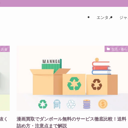
す
エンタメ
ジャ
・お金
生活・暮ら
抜く
漫画買取でダンボール無料のサービス徹底比較！送料
詰め方・注意点まで解説